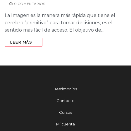
0 COMENTARIOS
La Imagen es la manera más rápida que tiene el
cerebro “primitivo” para tomar decisiones, es el
sentido más fácil de acceso. El objetivo de…
LEER MÁS →
Testimonios
Contacto
Cursos
Mi cuenta