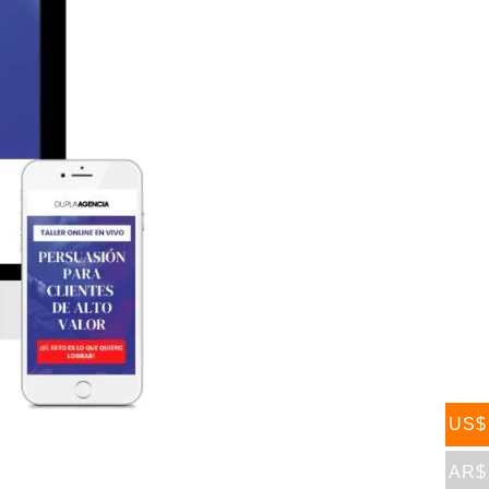
US$
AR$