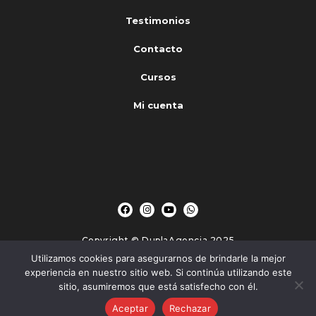
Testimonios
Contacto
Cursos
Mi cuenta
Copyright © DuplaAgencia 2025
Utilizamos cookies para asegurarnos de brindarle la mejor
experiencia en nuestro sitio web. Si continúa utilizando este
-
-
-
Políticas de privacidad
Avisos Legales
Política de Cookies
sitio, asumiremos que está satisfecho con él.
Términos y condiciones
Aceptar
Rechazar