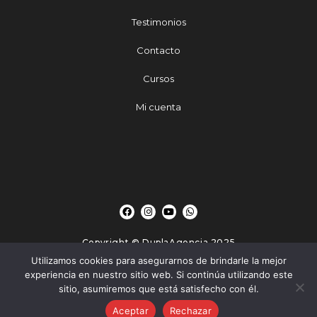
Testimonios
Contacto
Cursos
Mi cuenta
Copyright © DuplaAgencia 2025
Utilizamos cookies para asegurarnos de brindarle la mejor
experiencia en nuestro sitio web. Si continúa utilizando este
-
-
-
Políticas de privacidad
Avisos Legales
Política de Cookies
Términos y
sitio, asumiremos que está satisfecho con él.
condiciones
Aceptar
Rechazar